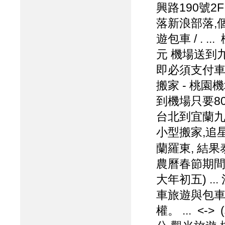
興路190號2F
落新浪部落,個
遊包車 / . 
元 機場送到九
即必須支付車
搬家 - 桃園
到機場只要800
台北到宜蘭九百
小型搬家,追
蘭羅東, 結果泰贈
農曆春節期間
大年初五) ...
車旅遊與包車
權。 ... <