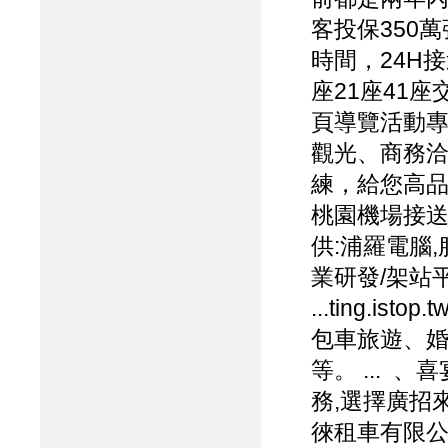
客投保350
時間，24H
座21座41
頁導覽活動專
觀光、商務
練，給您高品
桃園機場接送服務, 
供:浦羅電腦,
業研發/架站
...ting.is
包車旅遊、
等。 ...
務,選擇廣招
徠租車有限公司- 