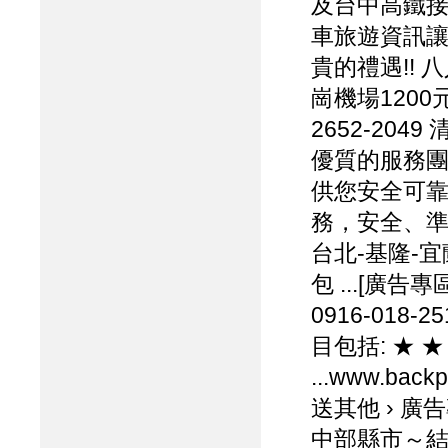
及台中高鐵接送
車旅遊資訊讓
貴的禮遇!!
崗機場120
2652-20
優質的服務
供您安全可
務，安全、
台北-基隆-宜
包 ...[廣
0916-018
目包括: ★ 
...www.back
送其他 › 廣
中部縣市～結婚