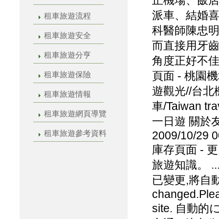
正機場、飯
派車、結婚喜
租車旅遊流程
科醫師陳忠明
租車旅遊安全
而直接用牙齒
租車旅遊分亨
角度正好不佳,就可
頁面 - 桃園機
租車旅遊保險
遊觀光//台北機
租車旅遊情報
車/Taiwan
租車旅遊網頁導覽
一日遊 關於友訊/
租車旅遊參考資料
2009/10/29 0
庫存頁面 -
旅遊知識。 
已變更,將自動導向
changed.Plea
site. 自動