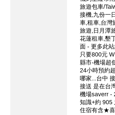
旅遊包車/Taiw
接機,九份一
車,租車,台
旅遊,日月潭旅
花蓮租車,墾丁
面 - 更多
只要800元 W
縣市-機場超低特
24小時預約超..
哪家...台中
接送 是在台灣.
機場saverr 
知識+約 90
住宿有含★