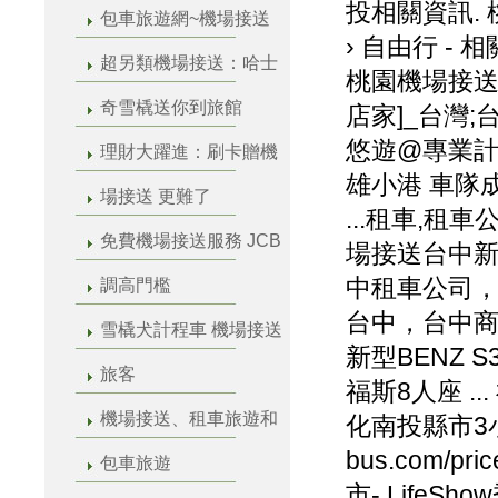
投相關資訊. 
包車旅遊網~機場接送
› 自由行 
超另類機場接送：哈士
桃園機場接送
奇雪橇送你到旅館
店家]_台灣;
悠遊@專業計
理財大躍進：刷卡贈機
雄小港 車隊成員
場接送 更難了
...租車,租
免費機場接送服務 JCB
場接送台中新娘
中租車公司
調高門檻
台中，台中商務
雪橇犬計程車 機場接送
新型BENZ S35
旅客
福斯8人座 ..
機場接送、租車旅遊和
化南投縣市3小時內
bus.com/p
包車旅遊
市- LifeS