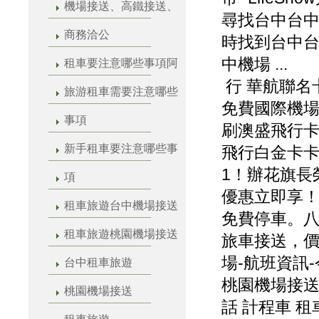
機場接送、高鐵接送、
尋找台中台中
商務洽公
時找到台中
中機場 ...
租車要注意哪些事項阿
行 華航聯名
旅游租車需要注意哪些
免費國際機
事項
刷澳盛飛行卡
新手租車要注意哪些事
飛行白金卡卡
1！辦花旗長
項
優惠立即享
租車旅遊台中機場接送
免費停車。八
租車旅遊桃園機場接送
旅車接送，
場-航班資訊-
台中租車旅遊
桃園機場接送
桃園機場接送
話 計程車 租