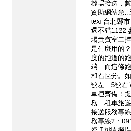
機場接送，
贊助網站急.
texi 台北
還不錯112
場貴賓室二
是什麼用的？
度的跑道的跑
端，而這條跑
和右區分。如
號左、5號右
車種齊備！
務，租車旅
接送服務專線1
務專線2：09
資訊桃園機