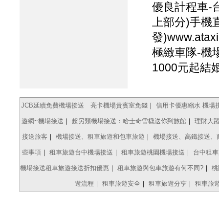
優良計程車-
上部分)手機直
發)www.ataxi
極緻車隊-機場
1000元起
JCB延續免費機場接送 亮卡機場貴賓室免錢
｜
信用卡優惠縮水 機場
遊網~機場接送
｜
超另類機場接送：哈士奇雪橇送你到旅館
｜
理財大躍
接送旅客
｜
機場接送、租車旅遊和包車旅遊
｜
機場接送、高鐵接送、
些事項
｜
租車旅遊台中機場接送
｜
租車旅遊桃園機場接送
｜
台中租車
機場接送租車旅遊接送折扣優惠
｜
租車旅遊與包車旅遊有何不同?
｜
桃
遊流程
｜
租車旅遊安全
｜
租車旅遊分亨
｜
租車旅