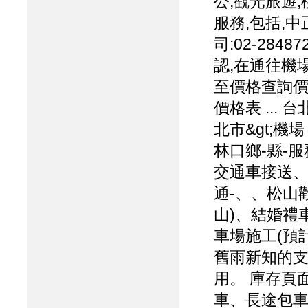
公,觀光旅遊
服務,包括,
司:02-2848
認,在通往機
至價格查詢價格
價格表 ... 
北市&gt;機
林口鄉-縣-服
交通車接送、
通-、、松山
山)、結婚禮車
車場施工(預計
舊雨新知的支
用。 庫存頁
車、長途包