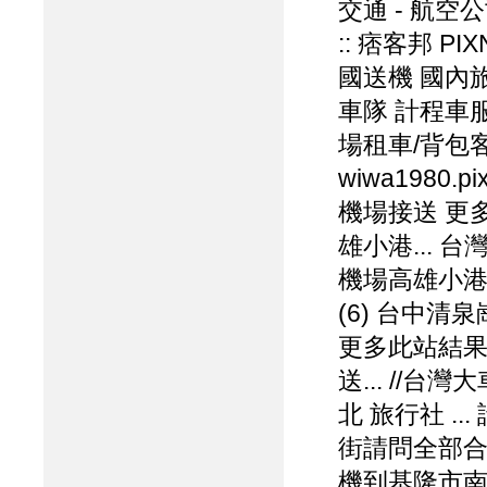
交通 - 航空
:: 痞客邦 PI
國送機 國內
車隊 計程車服務 
場租車/背包客一
wiwa1980.
機場接送 更多
雄小港... 
機場高雄小港 
(6) 台中清泉崗
更多此站結果[
送... //
北 旅行社 .
街請問全部合計
機到基隆市南