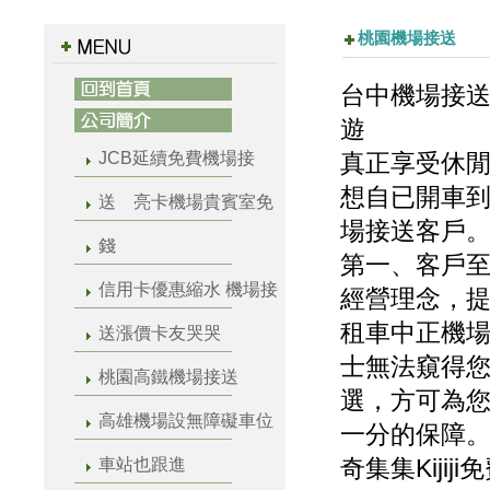
桃園機場接送
台中機場接
遊
JCB延續免費機場接
真正享受休閒
想自已開車到
送 亮卡機場貴賓室免
場接送客戶。
錢
第一、客戶
信用卡優惠縮水 機場接
經營理念，提
租車中正機
送漲價卡友哭哭
士無法窺得
桃園高鐵機場接送
選，方可為
高雄機場設無障礙車位
一分的保障。h
奇集集Kijij
車站也跟進