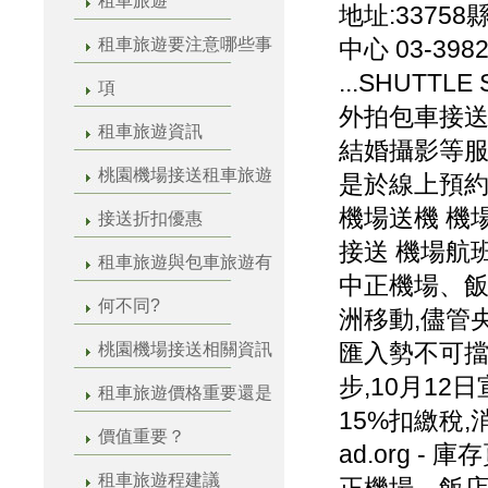
租車旅遊
地址:3375
租車旅遊要注意哪些事
中心 03-39
...SHUTT
項
外拍包車接送
租車旅遊資訊
結婚攝影等服
桃園機場接送租車旅遊
是於線上預約
機場送機 機
接送折扣優惠
接送 機場航
租車旅遊與包車旅遊有
中正機場、飯
何不同?
洲移動,儘管
匯入勢不可擋,
桃園機場接送相關資訊
步,10月1
租車旅遊價格重要還是
15%扣繳稅,消息
價值重要？
ad.org 
租車旅遊程建議