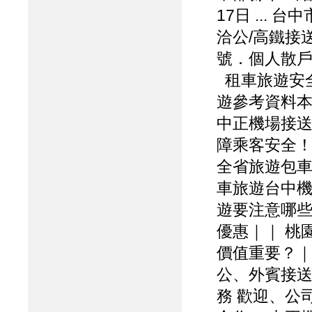
17日 ...
洽公/高鐵接送
號．個人散戶
租車旅遊安全
遊參考資料本
中正機場接送
障乘客安全！ 
全省旅遊包車接
車旅遊台中機
遊要注意哪些
優惠｜｜ 桃
價值重要？｜
公、外賓接送服
務 歡迎、公